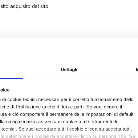
to acquisito dal sito.
di informazioni di carattere personale, né vengono utilizzat
 c.d. cookies di sessione (che non vengono memorizzati in mo
te limitato alla trasmissione di identificativi di sessione (
Dettagli
efficiente del sito. L’uso di cookies tecnici servono esclusi
ookie
pi di cookie tecnici necessari per il corretto funzionamento dello
ci e di Profilazione anche di terze parti. Se vuoi negare il
 utilizza cookies di terze parti, al solo scopo statistico. I d
iuta e ciò comporterà il permanere delle impostazioni di default
onime sull’uso del sito e per controllarne il corretto funzi
la navigazione in assenza di cookie o altri strumenti di
per l’accertamento di responsabilità in caso di ipotetici reati 
tecnici. Se vuoi accettare tutti i cookie clicca su accetta tutti,
l seguente link:
https://www.google.it/intl/it/policies/technol
 selezionare i cookie da accettare clicca su personalizza. Se