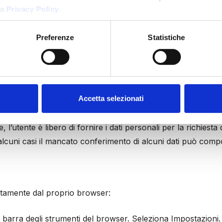
a 
Privacy Policy
.
are il componente aggiuntivo
qui
.
Preferenze
Statistiche
ntati nel sito esclusivamente per la condivisione di contenu
ONFERIMENTO DEI DATI
Accetta selezionati
 l’utente è libero di fornire i dati personali per la richiesta 
 alcuni casi il mancato conferimento di alcuni dati può compor
ettamente dal proprio browser:
arra degli strumenti del browser. Seleziona Impostazioni. 