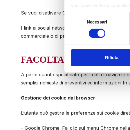
vuoi saperne di più consulta l
Se vuoi disattivare Google Analytics puoi scaric
Selezione
Necessari
del
I link ai social network e a YouTube sono impleme
consenso
commerciale o di propaganda pubblicitaria.
FACOLTATIVITÁ DEL C
Rifiuta
A parte quanto specificato per i dati di navigazione,
semplici richieste di preventivi ed informazioni In
Gestione dei cookie dal browser
L’utente può gestire le preferenze sui cookie dir
– Google Chrome: Fai clic sul menu Chrome nella b