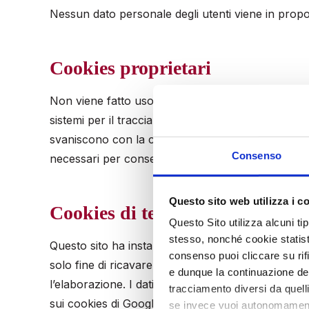
Nessun dato personale degli utenti viene in proposi
Cookies proprietari
Non viene fatto uso di cookies per la trasmissione 
sistemi per il tracciamento degli utenti. L’uso di
svaniscono con la chiusura del browser) è strettamen
Consenso
necessari per consentire l’esplorazione sicura ed 
Questo sito web utilizza i c
Cookies di terze parti
Questo Sito utilizza alcuni ti
stesso, nonché cookie statisti
Questo sito ha installato Google Analitycs, pertanto
consenso puoi cliccare su rif
solo fine di ricavare informazioni statistiche an
e dunque la continuazione del
l’elaborazione. I dati potrebbero essere utilizzati 
tracciamento diversi da quelli 
sui cookies di Google Analitycs li potete trovare a
se invece vuoi autonomamente