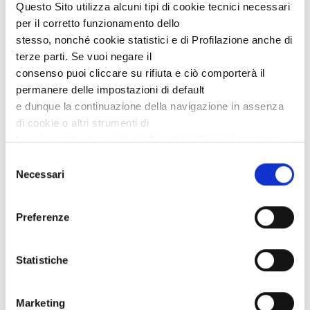
Questo Sito utilizza alcuni tipi di cookie tecnici necessari 
per il corretto funzionamento dello
stesso, nonché cookie statistici e di Profilazione anche di 
terze parti. Se vuoi negare il
consenso puoi cliccare su rifiuta e ciò comporterà il 
permanere delle impostazioni di default
e dunque la continuazione della navigazione in assenza 
di cookie o altri strumenti di
tracciamento diversi da quelli tecnici. Se vuoi accettare 
tutti i cookie clicca su accetta tutti,
Selezione
se invece vuoi autonomamente selezionare i cookie da 
Necessari
del
accettare clicca su personalizza. Se
consenso
vuoi saperne di più consulta la 
Privacy Policy
.
Preferenze
Statistiche
Marketing